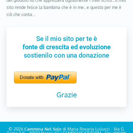
del giudizio so che apprezzerà ugualmente i miei scritti…Il mio
sito rende felice la bambina che è in me…e questo per me è
ciò che conta…
Se il mio sito per te è
fonte di crescita ed evoluzione
sostienilo con una donazione
Grazie
© 2026
Cammina Nel Sole
di Maria Rosaria Luliucci - Via G.