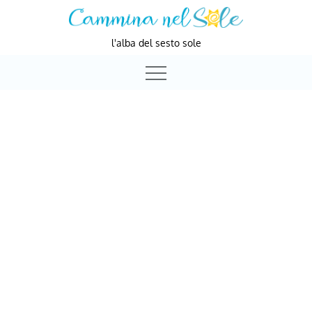
Skip
to
l'alba del sesto sole
content