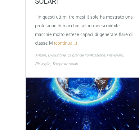
SOLARI
In questi ultimi tre mesi il sole ha mostrato una
profusione di macchie solari indescrivibile…
macchie molto estese capaci di generare flare di
classe M
(continua…)
Amore
Evoluzione
La grande Purificazione
Previsioni
Risveglio
Tempeste solari