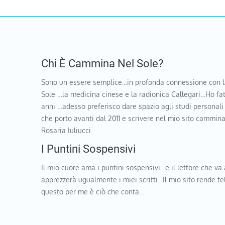
Chi È Cammina Nel Sole?
Sono un essere semplice…in profonda connessione con l
Sole …la medicina cinese e la radionica Callegari…Ho fat
anni …adesso preferisco dare spazio agli studi personali
che porto avanti dal 2011 e scrivere nel mio sito cammi
Rosaria Iuliucci
I Puntini Sospensivi
Il mio cuore ama i puntini sospensivi…e il lettore che va 
apprezzerà ugualmente i miei scritti…Il mio sito rende f
questo per me è ciò che conta…