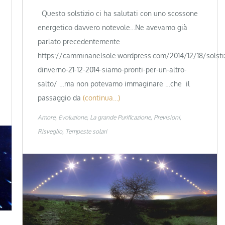
Questo solstizio ci ha salutati con uno scossone
energetico davvero notevole…Ne avevamo già
parlato precedentemente
https://camminanelsole.wordpress.com/2014/12/18/solsti
dinverno-21-12-2014-siamo-pronti-per-un-altro-
salto/ …ma non potevamo immaginare …che il
passaggio da
(continua…)
Amore
Evoluzione
La grande Purificazione
Previsioni
Risveglio
Tempeste solari