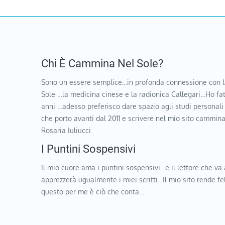
Chi È Cammina Nel Sole?
Sono un essere semplice…in profonda connessione con l
Sole …la medicina cinese e la radionica Callegari…Ho fat
anni …adesso preferisco dare spazio agli studi personali
che porto avanti dal 2011 e scrivere nel mio sito cammi
Rosaria Iuliucci
I Puntini Sospensivi
Il mio cuore ama i puntini sospensivi…e il lettore che va 
apprezzerà ugualmente i miei scritti…Il mio sito rende f
questo per me è ciò che conta…