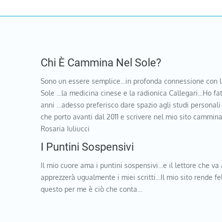
Chi È Cammina Nel Sole?
Sono un essere semplice…in profonda connessione con l
Sole …la medicina cinese e la radionica Callegari…Ho fat
anni …adesso preferisco dare spazio agli studi personali
che porto avanti dal 2011 e scrivere nel mio sito cammi
Rosaria Iuliucci
I Puntini Sospensivi
Il mio cuore ama i puntini sospensivi…e il lettore che va 
apprezzerà ugualmente i miei scritti…Il mio sito rende f
questo per me è ciò che conta…