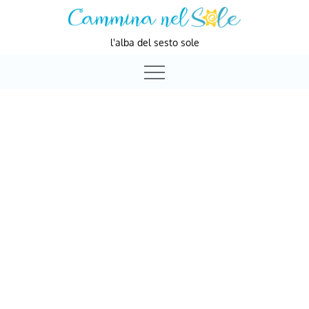
Skip
to
l'alba del sesto sole
content