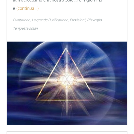
e
(continua…)
Evoluzione
La grande Purificazione
Previsioni
Risveglio
Tempeste solari