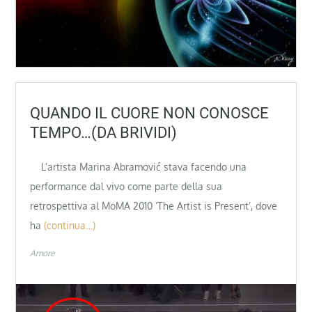
QUANDO IL CUORE NON CONOSCE
TEMPO…(DA BRIVIDI)
L’artista Marina Abramović stava facendo una
performance dal vivo come parte della sua
retrospettiva al MoMA 2010 ‘The Artist is Present’, dove
ha
(continua…)
Amore