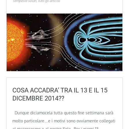
Tempeste solari
tutti gli articoli
COSA ACCADRA’ TRA IL 13 E IL 15
DICEMBRE 2014??
Dunque diciamocela tutta questo fine settimana sarà
molto particolare….e i motivi sono ovviamente collegati
al macrocosmo e al nostro Sole…Per i giorni 13