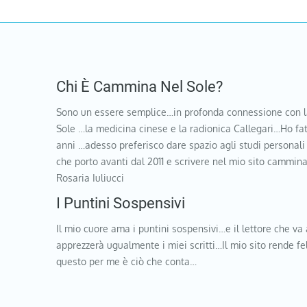
Chi È Cammina Nel Sole?
Sono un essere semplice…in profonda connessione con l
Sole …la medicina cinese e la radionica Callegari…Ho fat
anni …adesso preferisco dare spazio agli studi personali
che porto avanti dal 2011 e scrivere nel mio sito cammi
Rosaria Iuliucci
I Puntini Sospensivi
Il mio cuore ama i puntini sospensivi…e il lettore che va 
apprezzerà ugualmente i miei scritti…Il mio sito rende f
questo per me è ciò che conta…