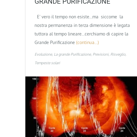
GRANDE PURIFICAZIONE
E’ vero il tempo non esiste…ma siccome la
nostra permanenza in terza dimensione è legata
tuttora al tempo lineare…cerchiamo di capire la
Grande Purificazione
(continua…)
Evoluzione
La grande Purificazione
Previsioni
Risveglio
Tempeste solari