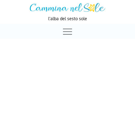
Skip
to
l'alba del sesto sole
content