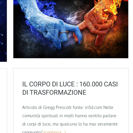
IL CORPO DI LUCE : 160.000 CASI
DI TRASFORMAZIONE
Articolo di Gregg Prescott fonte: in5d.com Nelle
comunità spirituali in molti hanno sentito parlare
di corpi di luce, ma qualcuno lo ha mai veramente
raggiunto?
(continua…)