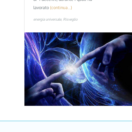
lavorato
(continua…)
energia universale
Risveglio