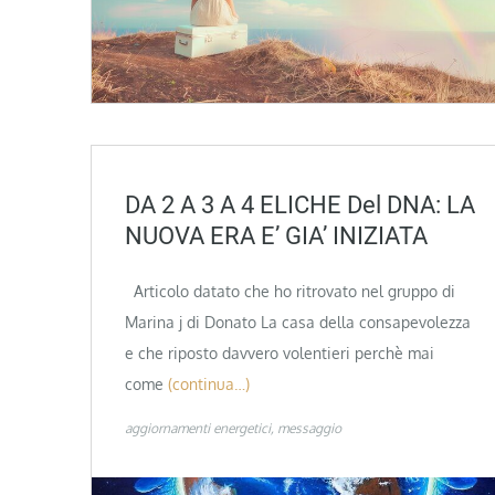
DA 2 A 3 A 4 ELICHE Del DNA: LA
NUOVA ERA E’ GIA’ INIZIATA
Articolo datato che ho ritrovato nel gruppo di
Marina j di Donato La casa della consapevolezza
e che riposto davvero volentieri perchè mai
come
(continua…)
aggiornamenti energetici
messaggio