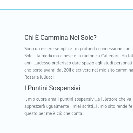
Chi È Cammina Nel Sole?
Sono un essere semplice…in profonda connessione con l
Sole …la medicina cinese e la radionica Callegari…Ho fat
anni …adesso preferisco dare spazio agli studi personali
che porto avanti dal 2011 e scrivere nel mio sito cammi
Rosaria Iuliucci
I Puntini Sospensivi
Il mio cuore ama i puntini sospensivi…e il lettore che va 
apprezzerà ugualmente i miei scritti…Il mio sito rende f
questo per me è ciò che conta…