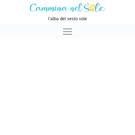
Skip
to
l'alba del sesto sole
content