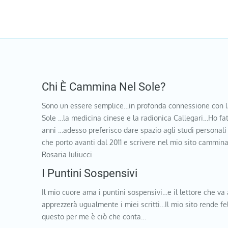
Chi È Cammina Nel Sole?
Sono un essere semplice…in profonda connessione con l
Sole …la medicina cinese e la radionica Callegari…Ho fat
anni …adesso preferisco dare spazio agli studi personali
che porto avanti dal 2011 e scrivere nel mio sito cammi
Rosaria Iuliucci
I Puntini Sospensivi
Il mio cuore ama i puntini sospensivi…e il lettore che va 
apprezzerà ugualmente i miei scritti…Il mio sito rende f
questo per me è ciò che conta…