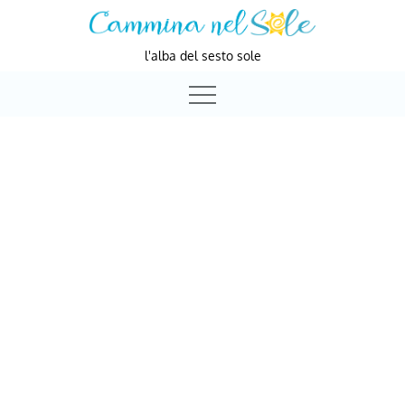
Skip
to
l'alba del sesto sole
content