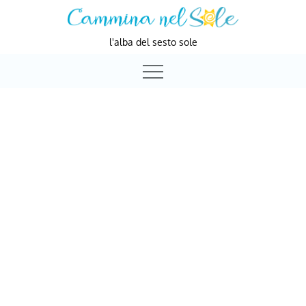
Skip
to
l'alba del sesto sole
content