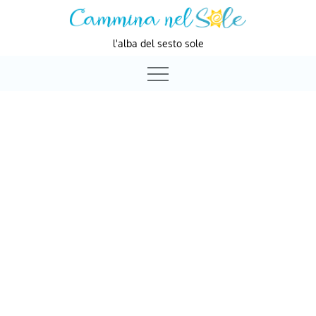
Skip
to
l'alba del sesto sole
content