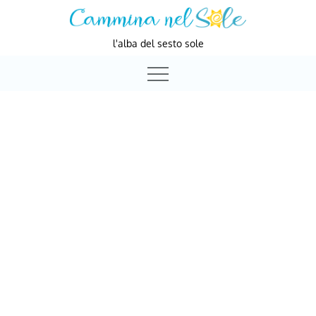
Skip
to
l'alba del sesto sole
content