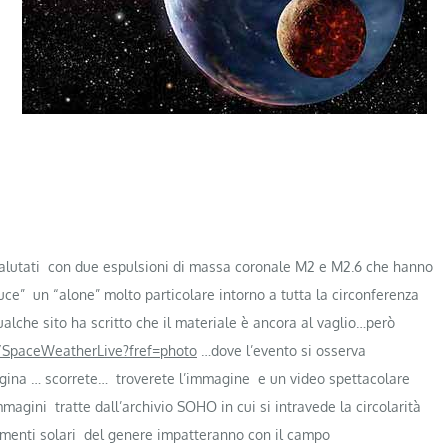
a salutati con due espulsioni di massa coronale M2 e M2.6 che hanno
ce” un “alone” molto particolare intorno a tutta la circonferenza
lche sito ha scritto che il materiale è ancora al vaglio…però
/SpaceWeatherLive?fref=photo
…dove l’evento si osserva
agina … scorrete… troverete l’immagine e un video spettacolare
agini tratte dall’archivio SOHO in cui si intravede la circolarità
amenti solari del genere impatteranno con il campo