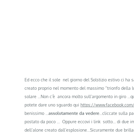
Ed ecco che il sole nel giorno del Solstizio estivo ci h
creato proprio nel momento del massimo “trionfo della lu
solare …Non c’è ancora molto sull’argomento in giro …qua
potete dare uno sguardo qui
https://www.facebook.com
benissimo …
assolutamente da vedere
…cliccate sulla p
postato da poco … Oppure eccovi i link sotto… di due imm
dell’alone creato dall’esplosione…Sicuramente due brill