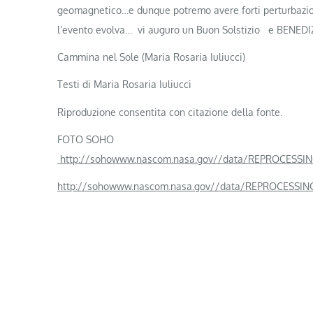
geomagnetico…e dunque potremo avere forti perturbazion
l’evento evolva… vi auguro un Buon Solstizio e BENEDIZ
Cammina nel Sole (Maria Rosaria Iuliucci)
Testi di Maria Rosaria Iuliucci
Riproduzione consentita con citazione della fonte.
FOTO SOHO
http://sohowww.nascom.nasa.gov//data/REPROCESSING
http://sohowww.nascom.nasa.gov//data/REPROCESSING/