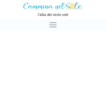
Skip
to
l'alba del sesto sole
content