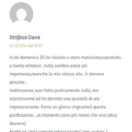
Strijbos Dave
01/10/2016 alle 18:07
Io da domenica 25 ho iniziato a stare malissimo,sopratutto
a livello emotivo…nulla sembra avere più
importanza,neanche la mia stessa vita…è davvero
pesante…
Inoltre,senza aver fatto praticamente nulla, ero
stanchissimo ed ho dormito una quantità di ore
impressionante. Forse un giorno ringrazierò questa
purificazione….al momento sono più morto che vivo (dico
davvero).
Anche se “mal comune mezzo gaudio” non auguro a