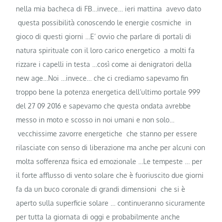
nella mia bacheca di FB…invece… ieri mattina avevo dato
questa possibilità conoscendo le energie cosmiche in
gioco di questi giorni …E’ ovvio che parlare di portali di
natura spirituale con il loro carico energetico a molti fa
rizzare i capelli in testa …così come ai denigratori della
new age…Noi …invece… che ci crediamo sapevamo fin
troppo bene la potenza energetica dell’ultimo portale 999
del 27 09 2016 e sapevamo che questa ondata avrebbe
messo in moto e scosso in noi umani e non solo…
vecchissime zavorre energetiche che stanno per essere
rilasciate con senso di liberazione ma anche per alcuni con
molta sofferenza fisica ed emozionale …Le tempeste … per
il forte afflusso di vento solare che è fuoriuscito due giorni
fa da un buco coronale di grandi dimensioni che si è
aperto sulla superficie solare … continueranno sicuramente
per tutta la giornata di oggi e probabilmente anche