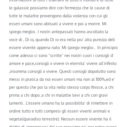
le galassie possiamo dire con fermezza che le cause di
tutte le malattie provengono dalla violenza con cui gli
esseri umani sono abituati a vivere e poi a morire. Mi
spiego meglio.. I nostri antepassati hanno ascoltato la
voce di , Di io, quando Di io era nella piu’ alta purezza dell
essere vivente appena nato. Mi spiego meglio… In principio
come adesso ci sono “scritte” nei nostri cuori i consigli d’
amore e pace,consigli x vivere in eternita’ vivere all’infinito
,insomma consigli x vivere. Questi consigli dopotutto sono
messi in pratica da noi esseri umani ma non al 100%,ed e’
per questo che poi la vita nello stesso corpo finisce, a chi
prima a chi dopo..a chi in malattie lievi a chi con gravi
lamenti.. L’essere umano ha la possibilita’ di rimettere in
ordine tutto e tutti compresi gli esseri viventi animali e
vegetali(paradiso terrestre). Nessun essere vivente ha il
diritto di appropriarsi del suo prossimo ne’ per poter vivere