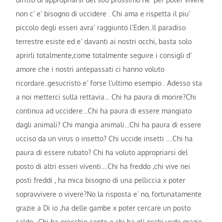
non c’ e’ bisogno di uccidere . Chi ama e rispetta il piu’
piccolo degli esseri avra’ raggiunto l’Eden..Il paradiso
terrestre esiste ed e’ davanti ai nostri occhi, basta solo
aprirli totalmente,come totalmente seguire i consigli d’
amore che i nostri antepassati ci hanno voluto
ricordare..gesucristo e’ forse l’ultimo esempio . Adesso sta
a noi metterci sulla rettavia… Chi ha paura di morire?Chi
continua ad uccidere…Chi ha paura di essere mangiato
dagli animali? Chi mangia animali…Chi ha paura di essere
ucciso da un virus o insetto? Chi uccide insetti ….Chi ha
paura di essere rubato? Chi ha voluto appropriarsi del
posto di altri esseri viventi….Chi ha freddo ,chi vive nei
posti freddi , ha mica bisogno di una pelliccia x poter
sopravvivere o vivere?No la risposta e’ no, fortunatamente
grazie a Di io ,ha delle gambe x poter cercare un posto
caldo…Chi ha orecchie sente e chi ha gli occhi vede grazie