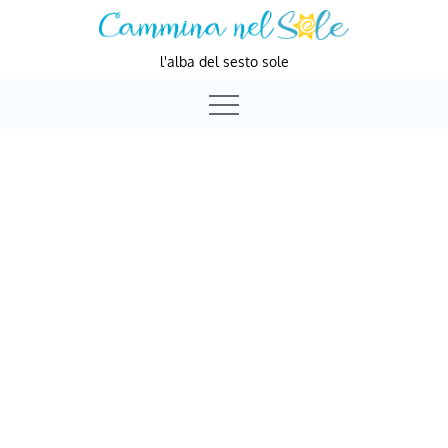
Skip
to
l'alba del sesto sole
content