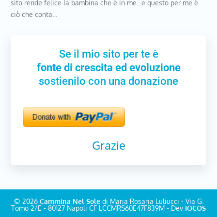
sito rende felice la bambina che è in me…e questo per me è
ciò che conta…
Se il mio sito per te è
fonte di crescita ed evoluzione
sostienilo con una donazione
Grazie
© 2026
Cammina Nel Sole
di Maria Rosaria Luliucci - Via G.
Tomo 2/E - 80127 Napoli CF LCCMRS60E47F839M - Dev
IOCOS