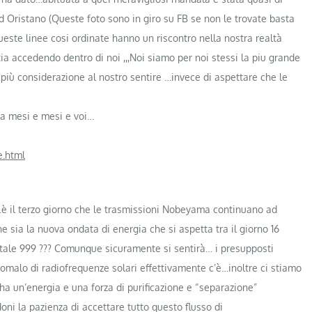
ad Oristano (Queste foto sono in giro su FB se non le trovate basta
te linee cosi ordinate hanno un riscontro nella nostra realtà
ia accedendo dentro di noi ,,,Noi siamo per noi stessi la piu grande
ù considerazione al nostro sentire …invece di aspettare che le
da mesi e mesi e voi…
e.html
…è il terzo giorno che le trasmissioni Nobeyama continuano ad
 sia la nuova ondata di energia che si aspetta tra il giorno 16
portale 999 ??? Comunque sicuramente si sentirà… i presupposti
nomalo di radiofrequenze solari effettivamente c’è…inolt
re ci stiamo
ha un’energia e una forza di purificazione e “separazione”
ni la pazienza di accettare tutto questo flusso di