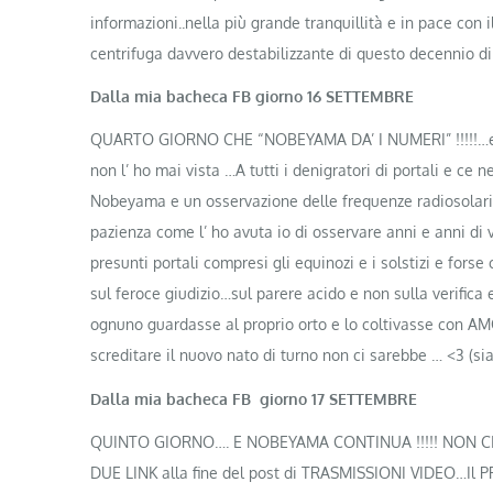
informazioni..nella più grande tranquillità e in pace con
centrifuga davvero destabilizzante di questo decennio di 
Dalla mia bacheca FB giorno 16 SETTEMBRE
QUARTO GIORNO CHE “NOBEYAMA DA’ I NUMERI” !!!!!…e f
non l’ ho mai vista …A tutti i denigratori di portali e ce 
Nobeyama e un osservazione delle frequenze radiosolari 
pazienza come l’ ho avuta io di osservare anni e anni di v
presunti portali compresi gli equinozi e i solstizi e fors
sul feroce giudizio…sul parere acido e non sulla verifica
ognuno guardasse al proprio orto e lo coltivasse con AMO
screditare il nuovo nato di turno non ci sarebbe …
<3
(sia
Dalla mia bacheca FB giorno 17 SETTEMBRE
QUINTO GIORNO…. E NOBEYAMA CONTINUA !!!!! NON CI
DUE LINK alla fine del post di TRASMISSIONI VIDEO…Il