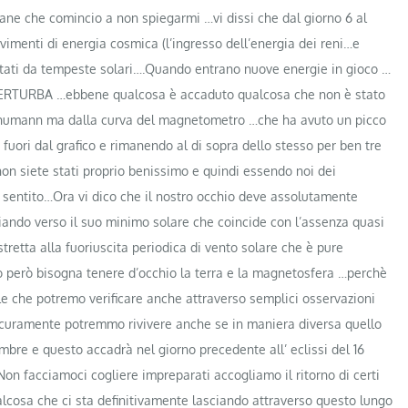
ne che comincio a non spiegarmi …vi dissi che dal giorno 6 al
imenti di energia cosmica (l’ingresso dell’energia dei reni…e
lutati da tempeste solari….Quando entrano nuove energie in gioco …
PERTURBA …ebbene qualcosa è accaduto qualcosa che non è stato
Schumann ma dalla curva del magnetometro …che ha avuto un picco
uori dal grafico e rimanendo al di sopra dello stesso per ben tre
non siete stati proprio benissimo e quindi essendo noi dei
sentito…Ora vi dico che il nostro occhio deve assolutamente
iando verso il suo minimo solare che coincide con l’assenza quasi
stretta alla fuoriuscita periodica di vento solare che è pure
o però bisogna tenere d’occhio la terra e la magnetosfera …perchè
le che potremo verificare anche attraverso semplici osservazioni
i sicuramente potremmo rivivere anche se in maniera diversa quello
bre e questo accadrà nel giorno precedente all’ eclissi del 16
Non facciamoci cogliere impreparati accogliamo il ritorno di certi
lcosa che ci sta definitivamente lasciando attraverso questo lungo