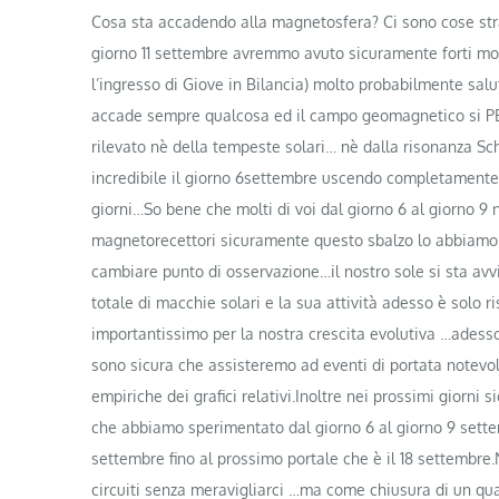
Cosa sta accadendo alla magnetosfera? Ci sono cose stra
giorno 11 settembre avremmo avuto sicuramente forti mov
l’ingresso di Giove in Bilancia) molto probabilmente sa
accade sempre qualcosa ed il campo geomagnetico si 
ri
levato nè della tempeste solari… nè dalla risonanza 
incredibile il giorno 6settembre uscendo completamente f
giorni…So bene che molti di voi dal giorno 6 al giorno 9 
magnetorecettori sicuramente questo sbalzo lo abbiamo 
cambiare punto di osservazione…il nostro sole si sta avv
totale di macchie solari e la sua attività adesso è solo ri
importantissimo per la nostra crescita evolutiva …adess
sono sicura che assisteremo ad eventi di portata notevo
empiriche dei grafici relativi.Inoltre nei prossimi giorn
che abbiamo sperimentato dal giorno 6 al giorno 9 settem
settembre fino al prossimo portale che è il 18 settembre.
circuiti senza meravigliarci …ma come chiusura di un qua