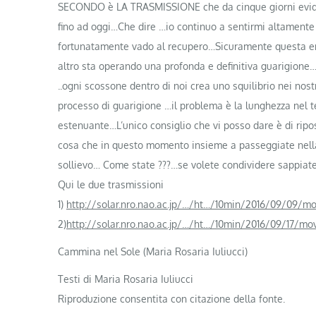
SECONDO è LA TRASMISSIONE che da cinque giorni evide
fino ad oggi…Che dire …io continuo a sentirmi altamente
fortunatamente vado al recupero…Sicuramente ques
ta e
altro sta operando una profonda e definitiva guarigione…i
..ogni scossone dentro di noi crea uno squilibrio nei nost
processo di guarigione …il problema è la lunghezza nel 
estenuante…L’unico consiglio che vi posso dare è di ripos
cosa che in questo momento insieme a passeggiate nella
sollievo… Come state ???…se volete condividere sappiate
Qui le due trasmissioni
1)
http://solar.nro.nao.ac.jp/…/ht…/10min/2016/09/09/mo
2)
http://solar.nro.nao.ac.jp/…/ht…/10min/2016/09/17/mo
Cammina nel Sole (Maria Rosaria Iuliucci)
Testi di Maria Rosaria Iuliucci
Riproduzione consentita con citazione della fonte.