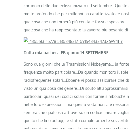
corridoio delle due eclissi iniziato il 1 settembre…Quell
molto profondo che per millenni ha caratterizzato le nost
qualcosa che non tornerà più con tale forza e spessore 
qualcosa che ha rappresentato la zavorra più pesante di t
Dalla mia bacheca FB giorno 14 SETTEMBRE
Sono due giorni che le Trasmissioni Nobeyama… la fonte r
frequenza molto particolare…Da quando monitoro il sole o
radiofrequenze solari…Ebbene vi posso assicurare che d
visto un qualcosa del genere…Di solito all’approssimarsi
particolari quasi dei codici solari con forme simboliche mo
nelle loro espressioni…ma questa volta non c’ e nessuna
sembra che qualcosa attraverso un codice lineare voglia 
quello che fino ad oggi e stato completamente sovvertit
nel guardare il video di ieri …la prima sensazione che m