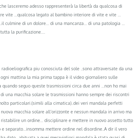
o che lasceremo adesso rappresenterà la libertà da qualcosa di
re vite …qualcosa legato al bambino interiore di vite e vite …
….il culmine di un dolore… di una mancanza… di una patologia …
utta la purificazione….
adioeliografica piu conosciuta del sole ..sono attraversate da una
gni mattina la mia prima tappa è il video giornaliero sulle
a quando seguo queste trasmissioni circa due anni …non ho mai
 di una macchia solare le trasmissioni hanno sempre dei r
iscontri
lto particolari.(simili alla cimatica)..dei veri mandala perfetti
 nuova macchia solare all’orizzonte e nessun mandala in arrivo ma
ristabilire un ordine… disciplinare e mettere in nuovo assetto tutto
o e separato…insomma mettere ordine nel disordine..A dir il vero
i ha dato…abituata a quei meravigliosi mandala è stata quasi di