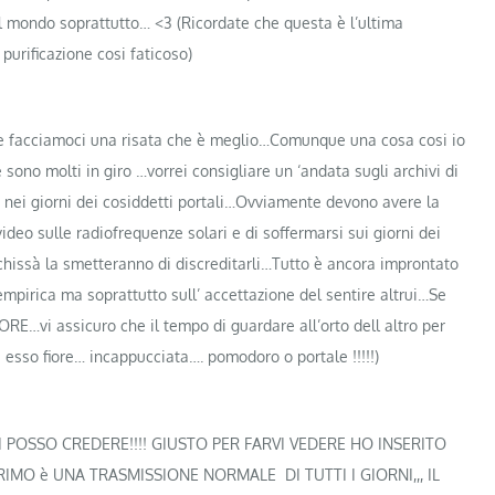
 il mondo soprattutto…
<3
(Ricordate che questa è l’ultima
purificazione cosi faticoso)
acciamoci una risata che è meglio…Comunque una cosa cosi io
ne sono molti in giro …vorrei consigliare un ‘andata sugli archivi di
nei giorni dei cosiddetti portali…Ovviamente devono avere la
ideo sulle radiofrequenze solari e di soffermarsi sui giorn
i dei
e chissà la smetteranno di discreditarli…Tutto è ancora improntato
 empirica ma soprattutto sull’ accettazione del sentire altrui…Se
RE…vi assicuro che il tempo di guardare all’orto dell altro per
 esso fiore… incappucciata…. pomodoro o portale !!!!!)
 POSSO CREDERE!!!! GIUSTO PER FARVI VEDERE HO INSERITO
 PRIMO è UNA TRASMISSIONE NORMALE DI TUTTI I GIORNI,,, IL