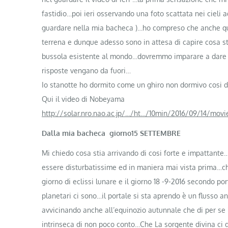
fastidio…poi ieri osservando una foto scattata nei cieli 
guardare nella mia bacheca )…ho compreso che anche ques
terrena e dunque adesso sono in attesa di capire cosa st
bussola esistente al mondo…dovremmo imparare a dare pi
risposte vengano da fuori…
Io stanotte ho dormito come un ghiro non dormivo cosi 
Qui il video di Nobeyama
http://solar.nro.nao.ac.jp/…/ht…/10min/2016/09/14/movi
Dalla mia bacheca giorno15 SETTEMBRE
Mi chiedo cosa stia arrivando di cosi forte e impattante
essere disturbatissime ed in maniera mai vista prima…che
giorno di eclissi lunare e il giorno 18 -9-2016 secondo 
planetari ci sono…il portale si sta aprendo è un flusso a
avvicinando anche all’equinozio autunnale che di per se 
intrinseca di non poco conto…Che La sorgente divina ci do