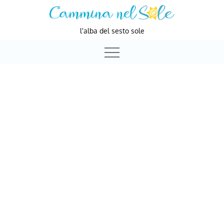
Skip
to
l'alba del sesto sole
content