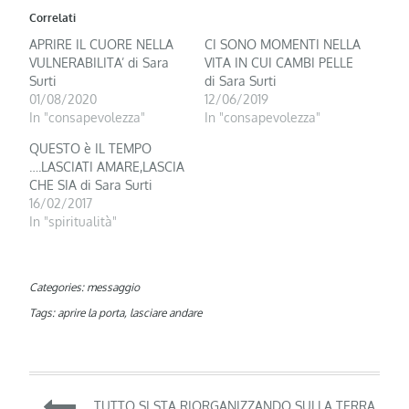
Correlati
APRIRE IL CUORE NELLA
CI SONO MOMENTI NELLA
VULNERABILITA’ di Sara
VITA IN CUI CAMBI PELLE
Surti
di Sara Surti
01/08/2020
12/06/2019
In "consapevolezza"
In "consapevolezza"
QUESTO è IL TEMPO
….LASCIATI AMARE,LASCIA
CHE SIA di Sara Surti
16/02/2017
In "spiritualità"
Categories:
messaggio
Tags:
aprire la porta
,
lasciare andare
Navigazione
TUTTO SI STA RIORGANIZZANDO SULLA TERRA