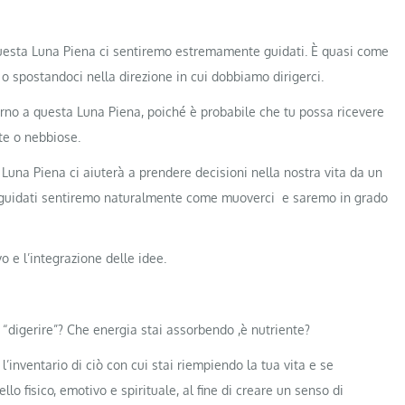
 questa Luna Piena ci sentiremo estremamente guidati. È quasi come
o spostandoci nella direzione in cui dobbiamo dirigerci.
orno a questa Luna Piena, poiché è probabile che tu possa ricevere
te o nebbiose.
Luna Piena ci aiuterà a prendere decisioni nella nostra vita da un
o guidati sentiremo naturalmente come muoverci e saremo in grado
o e l’integrazione delle idee.
 “digerire”? Che energia stai assorbendo ,è nutriente?
’inventario di ciò con cui stai riempiendo la tua vita e se
lo fisico, emotivo e spirituale, al fine di creare un senso di