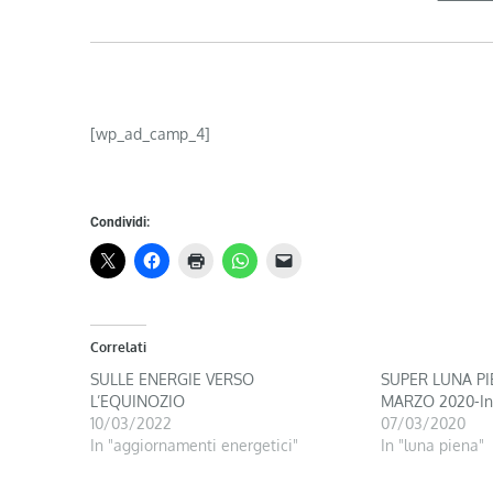
[wp_ad_camp_4]
Condividi:
Correlati
SULLE ENERGIE VERSO
SUPER LUNA PI
L’EQUINOZIO
MARZO 2020-Int
10/03/2022
07/03/2020
In "aggiornamenti energetici"
In "luna piena"