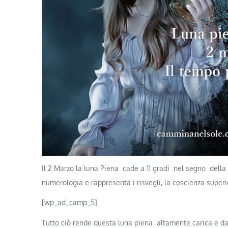
Il 2 Marzo la luna Piena cade a 11 gradi nel segno della 
numerologia e rappresenta i risvegli, la coscienza superio
[wp_ad_camp_5]
Tutto ciò rende questa luna piena altamente carica e dar