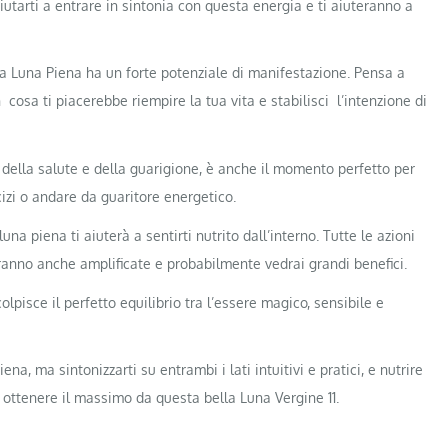
tarti a entrare in sintonia con questa energia e ti aiuteranno a
a Luna Piena ha un forte potenziale di manifestazione. Pensa a
 cosa ti piacerebbe riempire la tua vita e stabilisci l’intenzione di
della salute e della guarigione, è anche il momento perfetto per
cizi o andare da guaritore energetico.
a piena ti aiuterà a sentirti nutrito dall’interno. Tutte le azioni
aranno anche amplificate e probabilmente vedrai grandi benefici.
pisce il perfetto equilibrio tra l’essere magico, sensibile e
na, ma sintonizzarti su entrambi i lati intuitivi e pratici, e nutrire
 a ottenere il massimo da questa bella Luna Vergine 11.