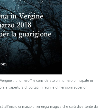
Vergine . Il numero 11 è considerato un numero principale in
re e l’apertura di portali in regni e dimensioni superiori.
à all’inizio di marzo un’energia magica che sarà divertente da