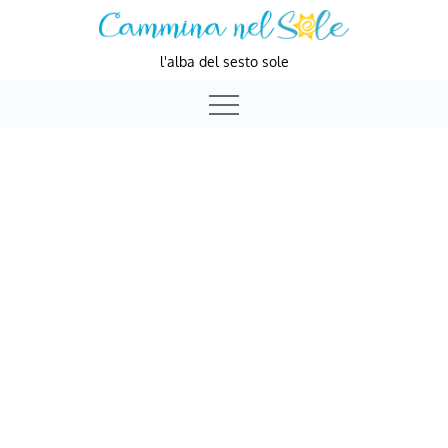
Skip
to
l'alba del sesto sole
content