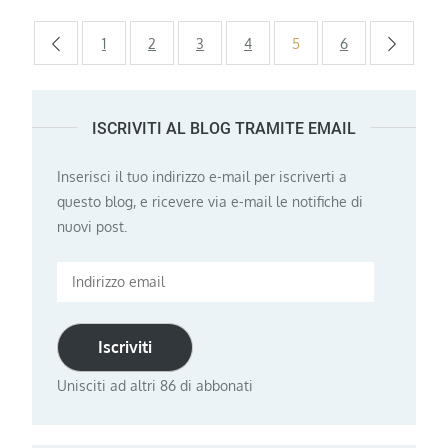
Paginazione
1
2
3
4
5
6
degli
ISCRIVITI AL BLOG TRAMITE EMAIL
articoli
Inserisci il tuo indirizzo e-mail per iscriverti a
questo blog, e ricevere via e-mail le notifiche di
nuovi post.
Indirizzo
email
Iscriviti
Unisciti ad altri 86 di abbonati