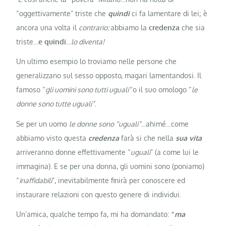
“oggettivamente” triste che
quindi
ci fa lamentare di lei; è
ancora una volta il
contrario:
abbiamo la
credenza
che sia
triste…
e quindi
…
lo diventa!
Un ultimo esempio lo troviamo nelle persone che
generalizzano sul sesso opposto, magari lamentandosi. Il
famoso “
gli uomini sono tutti uguali”
o il suo omologo “
le
donne sono tutte uguali”
.
Se per un uomo
le donne sono “uguali”
…ahimé…come
abbiamo visto questa
credenza
farà si che nella
sua vita
arriveranno donne effettivamente “
uguali
” (a come lui le
immagina). E se per una donna, gli uomini sono (poniamo)
“
inaffidabili
”, inevitabilmente finirà per conoscere ed
instaurare relazioni con questo genere di individui.
Un’amica, qualche tempo fa, mi ha domandato:
“
ma