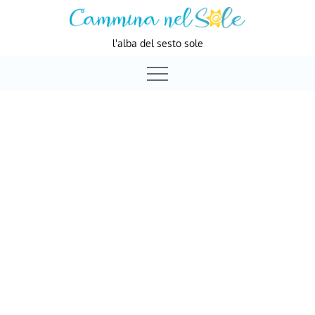
Skip
to
l'alba del sesto sole
content