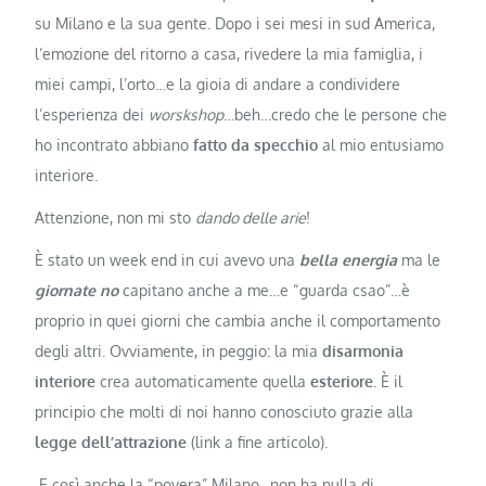
su Milano e la sua gente. Dopo i sei mesi in sud America,
l’emozione del ritorno a casa, rivedere la mia famiglia, i
miei campi, l’orto…e la gioia di andare a condividere
l’esperienza dei
worskshop
…beh…credo che le persone che
ho incontrato abbiano
fatto da specchio
al mio entusiamo
interiore.
Attenzione, non mi sto
dando delle arie
!
È stato un week end in cui avevo una
bella energia
ma le
giornate no
capitano anche a me…e “guarda csao”…è
proprio in quei giorni che cambia anche il comportamento
degli altri. Ovviamente, in peggio: la mia
disarmonia
interiore
crea automaticamente quella
esteriore.
È il
principio che molti di noi hanno conosciuto grazie alla
legge dell’attrazione
(link a fine articolo).
E così anche la “povera” Milano…non ha nulla di