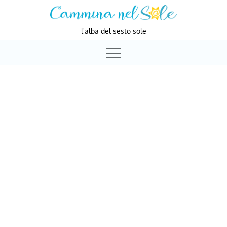
Skip
to
l'alba del sesto sole
content