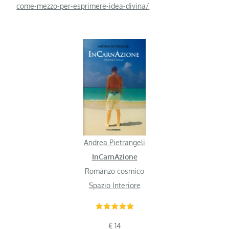
come-mezzo-per-esprimere-idea-divina/
Andrea Pietrangeli
InCarnAzione
Romanzo cosmico
Spazio Interiore
€ 14