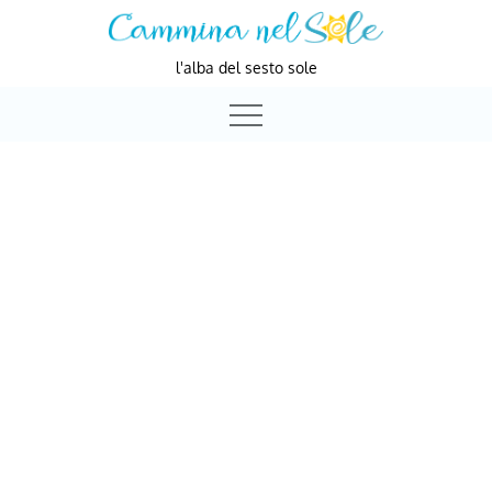
Skip
to
l'alba del sesto sole
content