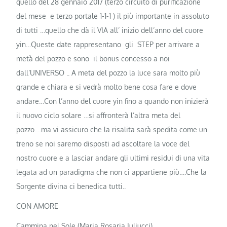
quello del 28 gennaio 2017 (terzo circuito di purificazione
del mese e terzo portale 1-1-1 ) il più importante in assoluto
di tutti …quello che dà il VIA all’ inizio dell’anno del cuore
yin…Queste date rappresentano gli STEP per arrivare a
metà del pozzo e sono il bonus concesso a noi
dall’UNIVERSO .. A meta del pozzo la luce sara molto più
grande e chiara e si vedrà molto bene cosa fare e dove
andare…Con l’anno del cuore yin fino a quando non inizierà
il nuovo ciclo solare …si affronterà l’altra meta del
pozzo….ma vi assicuro che la risalita sarà spedita come un
treno se noi saremo disposti ad ascoltare la voce del
nostro cuore e a lasciar andare gli ultimi residui di una vita
legata ad un paradigma che non ci appartiene più….Che la
Sorgente divina ci benedica tutti..
CON AMORE
Cammina nel Sole (Maria Rosaria Iuliucci)