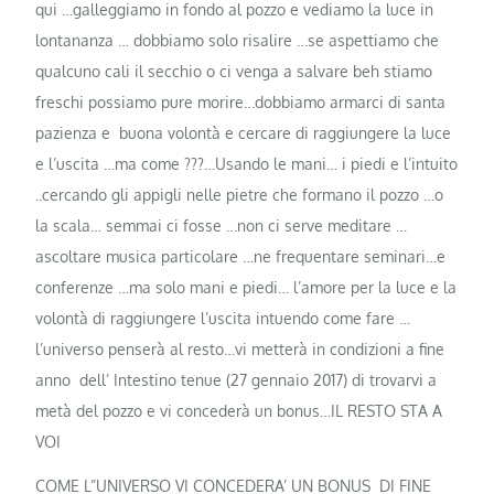
qui …galleggiamo in fondo al pozzo e vediamo la luce in
lontananza … dobbiamo solo risalire …se aspettiamo che
qualcuno cali il secchio o
ci venga a salvare beh stiamo
freschi possiamo pure morire…dobbiamo armarci di santa
pazienza e buona volontà e cercare di raggiungere la luce
e l’uscita …ma come ???…Usando le mani… i piedi e l’intuito
..cercando gli appigli nelle pietre che formano il pozzo …o
la scala… semmai ci fosse …non ci serve meditare …
ascoltare musica particolare …ne frequentare seminari…e
conferenze …ma solo mani e piedi… l’amore per la luce e la
volontà di raggiungere l’uscita intuendo come fare …
l’universo penserà al resto…vi metterà in condizioni a fine
anno dell’ Intestino tenue (27 gennaio 2017) di trovarvi a
metà del pozzo e vi concederà un bonus…IL RESTO STA A
VOI
COME L”UNIVERSO VI CONCEDERA’ UN BONUS DI FINE