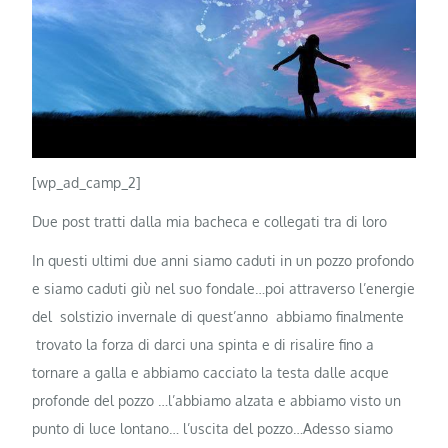
[wp_ad_camp_2]
Due post tratti dalla mia bacheca e collegati tra di loro
In questi ultimi due anni siamo caduti in un pozzo profondo
e siamo caduti giù nel suo fondale…poi attraverso l’energie
del solstizio invernale di quest’anno abbiamo finalmente
trovato la forza di darci una spinta e di risalire fino a
tornare a galla e abbiamo cacciato la testa dalle acque
profonde del pozzo …l’abbiamo alzata e abbiamo visto un
punto di luce lontano… l’uscita del pozzo…Adesso siamo