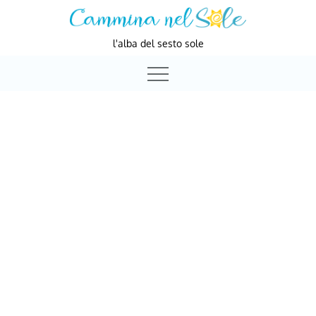
Skip
to
l'alba del sesto sole
content