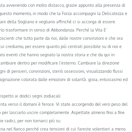
 sta avvenendo con molto distacco, grazie appunto alla presenza di
u questo momento, in modo che la Forza accompagni la Delicatezza e
ani della Sogliano e vegliano affinché ci si accorga di essere
rlo trasformare in senso di Abbondanza. Perché la Vita E’
scienti che tutto parte da noi, dalle nostre convinzioni e che ora
ui crediamo, per essere quanto più centrati possibile su di noi e
eato eventi che hanno segnato la nostra storia e che da qui in
ambiare dentro per modificare l’esterno. Cambiare la direzione
gni di pensieri, convinzioni, sterili ossessioni, visualizzando flussi
maginazione colorata dalle emozioni di solarità. gioia, entusiasmo ed
spetto ai dodici segni zodiacali:
inta verso il domani è feroce. Vi state accorgendo del vero peso del
 per lasciarlo uscire completamente. Aspettate almeno fino a fine
e radici, per non tornarci più su.
na nel fianco perché crea tensioni di cui fareste volentieri a meno.