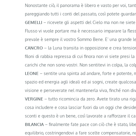
Nonostante ciò, il panorama è libero e vasto per voi, tant
pareggiando tutti i conti del passato, così potete guardarv
GEMELLI
– ricevete gli aspetti del Cielo ma non ne siete 
Flusso vi vuole portare ma è necessario imparare la flessuos
prevale è sempre il vostro Sommo Bene. E’ una grande lez
CANCRO
– la Luna transita in opposizione e crea tensio
filoni di rabbia repressa di cui finora non vi siete presi 
carichi che non sono vostri. Non sentitevi in colpa, la co
LEONE
– sentite una spinta ad andare, forte e potente, m
spazio ed energia agli ideali ed ai sogni, create qualcos
visione e perseverate nel mantenerla viva, finché non div
VERGINE
– tutto ricomincia da zero. Avete tirato una ri
cosa includere e cosa lasciar fuori da un oggi che desid
sconti e questo è un bene, così lavorate a rafforzare il c
BILANCIA
– finalmente fate pace con ciò che è stato, lib
equilibrio, costringendovi a fare scelte compensatorie, n