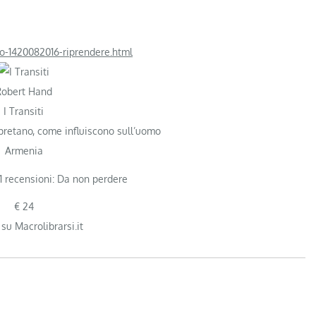
no-1420082016-riprendere.html
Robert Hand
I Transiti
pretano, come influiscono sull’uomo
Armenia
€ 24
 su Macrolibrarsi.it