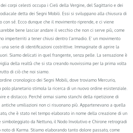
i corpi celesti occupa i Cieli della Vergine, del Sagittario e dei
odiacale detta dei Segni Mobili. Essi si sviluppano alla chiusura di
 con sé. Ecco dunque che il movimento riprende, e ci viene
 sarebbe bene lasciar andare il vecchio che non ci serve più, come
mo imperterriti a tener chiusi dentro l’armadio. E’ un movimento
una serie di identificazioni costrittive. Immaginate di aprire la
uori. Siamo delicati in quel frangente, senza pelle. La sensazione è
iglia della realtà che si sta creando nuovissima per la prima volta
rutto di ciò che noi siamo.
ordine cronologico dei Segni Mobili, dove troviamo Mercurio,
 polo planetario stimola la ricerca di un nuovo ordine esistenziale.
aire e distacco. Perché ormai siamo stanchi della ripetizione di
e antiche umiliazioni non ci risuonano più. Appartenevano a quella
sato, che è stato nel tempo elaborato in nome della creazione di un
è simboleggiato da Nettuno, il Nodo Involutivo e Chirone retrogradi
o noto di Karma. Stiamo elaborando tanto dolore passato, come