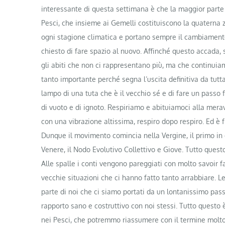
interessante di questa settimana è che la maggior parte de
Pesci, che insieme ai Gemelli costituiscono la quaterna z
ogni stagione climatica e portano sempre il cambiamento
chiesto di fare spazio al nuovo. Affinché questo accada,
gli abiti che non ci rappresentano più, ma che continuia
tanto importante perché segna l’uscita definitiva da tutta 
lampo di una tuta che è il vecchio sé e di fare un passo f
di vuoto e di ignoto. Respiriamo e abituiamoci alla merav
con una vibrazione altissima, respiro dopo respiro. Ed è f
Dunque il movimento comincia nella Vergine, il primo in 
Venere, il Nodo Evolutivo Collettivo e Giove. Tutto questo
Alle spalle i conti vengono pareggiati con molto savoir f
vecchie situazioni che ci hanno fatto tanto arrabbiare. L
parte di noi che ci siamo portati da un lontanissimo pas
rapporto sano e costruttivo con noi stessi. Tutto questo 
nei Pesci, che potremmo riassumere con il termine molt