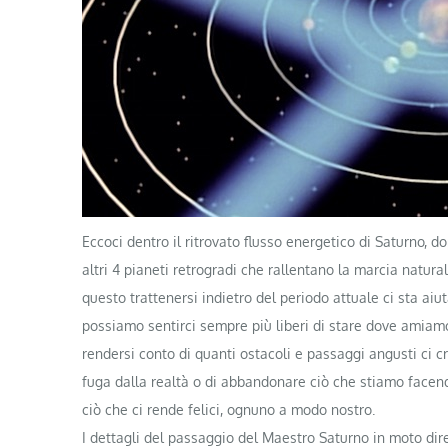
Eccoci dentro il ritrovato flusso energetico di Saturno, d
altri 4 pianeti retrogradi che rallentano la marcia natu
questo trattenersi indietro del periodo attuale ci sta ai
possiamo sentirci sempre più liberi di stare dove amiamo
rendersi conto di quanti ostacoli e passaggi angusti ci c
fuga dalla realtà o di abbandonare ciò che stiamo facend
ciò che ci rende felici, ognuno a modo nostro.
I dettagli del passaggio del Maestro Saturno in moto dire