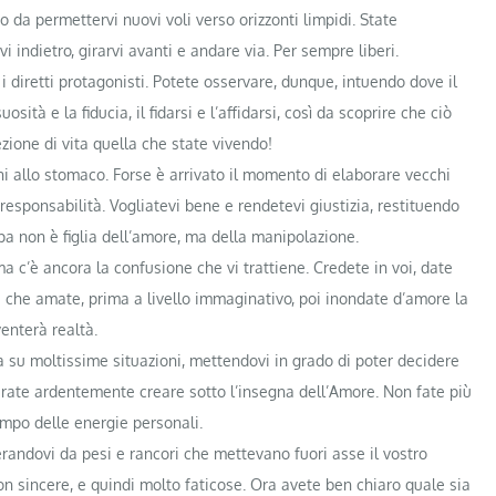
o da permettervi nuovi voli verso orizzonti limpidi. State
i indietro, girarvi avanti e andare via. Per sempre liberi.
i diretti protagonisti. Potete osservare, dunque, intuendo dove il
ità e la fiducia, il fidarsi e l’affidarsi, così da scoprire che ciò
ione di vita quella che state vivendo!
ni allo stomaco. Forse è arrivato il momento di elaborare vecchi
la responsabilità. Vogliatevi bene e rendetevi giustizia, restituendo
lpa non è figlia dell’amore, ma della manipolazione.
a c’è ancora la confusione che vi trattiene. Credete in voi, date
a che amate, prima a livello immaginativo, poi inondate d’amore la
enterà realtà.
ga su moltissime situazioni, mettendovi in grado di poter decidere
erate ardentemente creare sotto l’insegna dell’Amore. Non fate più
ampo delle energie personali.
erandovi da pesi e rancori che mettevano fuori asse il vostro
on sincere, e quindi molto faticose. Ora avete ben chiaro quale sia