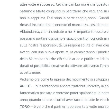
altre volte è successo. Ciò che cambia ora è che questo
Saturno e Marte congiunti in Sagittario, che vegliano s
non la sopprima. Essi sono la parte saggia, sono i Guardi
rimasti incastrati nel concetto di mancanza, così da pote
Abbondanza, che ci crediate o no. E’ importante essere co
possiamo portare ossigeno e spazio dentro i concetti in c
sulla nostra responsabilità. La responsabilità di aver cr
avanti, con una nuova apertura, la cambieranno. Quindi c
della Marea per nutrire ciò che è arido e purificare i rista
dorati di possibilità creative da attivare attraverso l’im
accettazione.
Vediamo ora come la ripresa del movimento si sviluppa ri
ARIETE
– pur sentendovi ancora trattenuti indietro, la sp
fantomatico passato e vorreste poter spalancare la porta
anno, quando sarete sicuri di aver raccolto tutte le vecchi
TORO
– è vero che il partner rappresenta a volte una spi