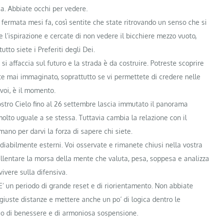
ca. Abbiate occhi per vedere.
a fermata mesi fa, così sentite che state ritrovando un senso che si
e l’ispirazione e cercate di non vedere il bicchiere mezzo vuoto,
tto siete i Preferiti degli Dei.
si affaccia sul futuro e la strada è da costruire. Potreste scoprire
ete mai immaginato, soprattutto se vi permettete di credere nelle
 voi, è il momento.
ostro Cielo fino al 26 settembre lascia immutato il panorama
molto uguale a se stessa. Tuttavia cambia la relazione con il
ano per darvi la forza di sapere chi siete.
abilmente esterni. Voi osservate e rimanete chiusi nella vostra
allentare la morsa della mente che valuta, pesa, soppesa e analizza
ivere sulla difensiva.
 E’ un periodo di grande reset e di riorientamento. Non abbiate
giuste distanze e mettere anche un po’ di logica dentro le
so di benessere e di armoniosa sospensione.