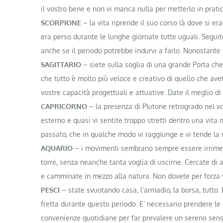
il vostro bene e non vi manca nulla per metterlo in prati
SCORPIONE
– la vita riprende il suo corso là dove si er
era perso durante le lunghe giornate tutte uguali. Seguit
anche se il periodo potrebbe indurvi a farlo. Nonostante tu
SAGITTARIO
– siete sulla soglia di una grande Porta che 
che tutto è molto più veloce e creativo di quello che av
vostre capacità progettuali e attuative. Date il meglio di
CAPRICORNO
– la presenza di Plutone retrogrado nel v
esterno e quasi vi sentite troppo stretti dentro una vita 
passato, che in qualche modo vi raggiunge e vi tende la m
AQUARIO
– i movimenti sembrano sempre essere irrimedi
torre, senza neanche tanta voglia di uscirne. Cercate di 
e camminate in mezzo alla natura. Non dovete per forza v
PESCI
– state svuotando casa, l’armadio, la borsa, tutto.
fretta durante questo periodo. E’ necessario prendere le 
convenienze quotidiane per far prevalere un sereno sen