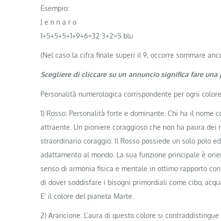
Esempio:
J e n n a r o
1+5+5+5+1+9+6=32 3+2=5 blu
(Nel caso la cifra finale superi il 9, occorre sommare an
Scegliere di cliccare su un annuncio significa fare un
Personalità numerologica corrispondente per ogni colore
1) Rosso: Personalità forte e dominante. Chi ha il nome 
attraente. Un pioniere coraggioso che non ha paura dei r
straordinario coraggio. Il Rosso possiede un solo polo ed
adattamento al mondo. La sua funzione principale è orient
senso di armonia fisica e mentale in ottimo rapporto con 
di dover soddisfare i bisogni primordiali come cibo, acqua
E’ il colore del pianeta Marte.
2) Arancione: L’aura di questo colore si contraddistingue