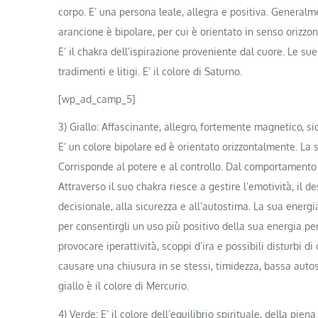
corpo. E’ una persona leale, allegra e positiva. Generalm
arancione è bipolare, per cui è orientato in senso orizzonta
E’ il chakra dell’ispirazione proveniente dal cuore. Le sue
tradimenti e litigi. E’ il colore di Saturno.
[wp_ad_camp_5]
3) Giallo: Affascinante, allegro, fortemente magnetico, sicu
E’ un colore bipolare ed è orientato orizzontalmente. La s
Corrisponde al potere e al controllo. Dal comportamento
Attraverso il suo chakra riesce a gestire l’emotività, il d
decisionale, alla sicurezza e all’autostima. La sua energia
per consentirgli un uso più positivo della sua energia pe
provocare iperattività, scoppi d’ira e possibili disturbi
causare una chiusura in se stessi, timidezza, bassa autost
giallo è il colore di Mercurio.
4) Verde: E’ il colore dell’equilibrio spirituale, della pie