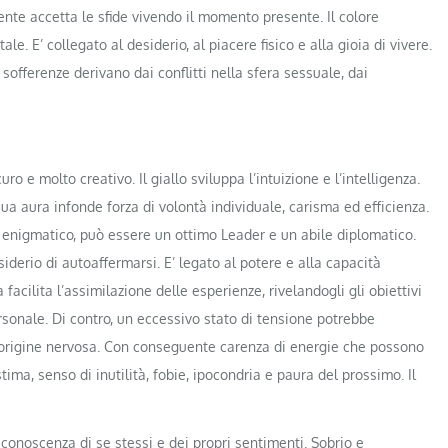
ente accetta le sfide vivendo il momento presente. Il colore
le. E’ collegato al desiderio, al piacere fisico e alla gioia di vivere.
 sofferenze derivano dai conflitti nella sfera sessuale, dai
ro e molto creativo. Il giallo sviluppa l’intuizione e l’intelligenza.
ua aura infonde forza di volontà individuale, carisma ed efficienza.
 enigmatico, può essere un ottimo Leader e un abile diplomatico.
esiderio di autoaffermarsi. E’ legato al potere e alla capacità
 facilita l’assimilazione delle esperienze, rivelandogli gli obiettivi
rsonale. Di contro, un eccessivo stato di tensione potrebbe
 di origine nervosa. Con conseguente carenza di energie che possono
ima, senso di inutilità, fobie, ipocondria e paura del prossimo. Il
na conoscenza di se stessi e dei propri sentimenti. Sobrio e