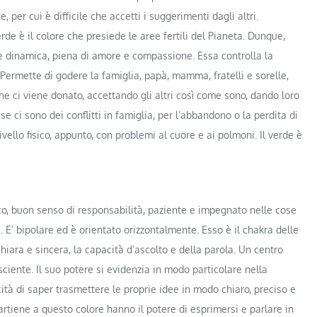
 per cui è difficile che accetti i suggerimenti dagli altri.
de è il colore che presiede le aree fertili del Pianeta. Dunque,
 e dinamica, piena di amore e compassione. Essa controlla la
Permette di godere la famiglia, papà, mamma, fratelli e sorelle,
e ci viene donato, accettando gli altri così come sono, dando loro
e ci sono dei conflitti in famiglia, per l’abbandono o la perdita di
vello fisico, appunto, con problemi al cuore e ai polmoni. Il verde è
atico, buon senso di responsabilità, paziente e impegnato nelle cose
E’ bipolare ed è orientato orizzontalmente. Esso è il chakra delle
hiara e sincera, la capacità d’ascolto e della parola. Un centro
iente. Il suo potere si evidenzia in modo particolare nella
à di saper trasmettere le proprie idee in modo chiaro, preciso e
artiene a questo colore hanno il potere di esprimersi e parlare in