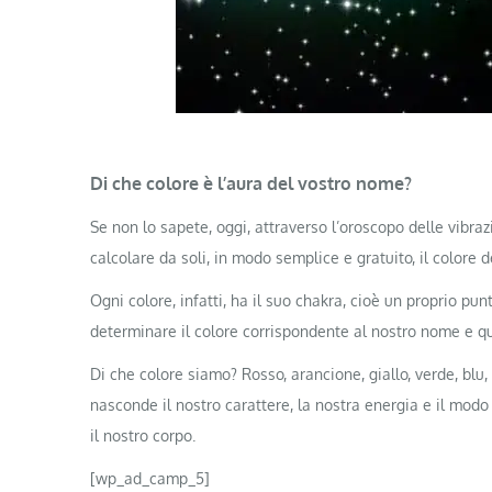
Di che colore è l’aura del vostro nome?
Se non lo sapete, oggi, attraverso l’oroscopo delle vibraz
calcolare da soli, in modo semplice e gratuito, il colore 
Ogni colore, infatti, ha il suo chakra, cioè un proprio pu
determinare il colore corrispondente al nostro nome e qu
Di che colore siamo? Rosso, arancione, giallo, verde, blu,
nasconde il nostro carattere, la nostra energia e il modo 
il nostro corpo.
[wp_ad_camp_5]