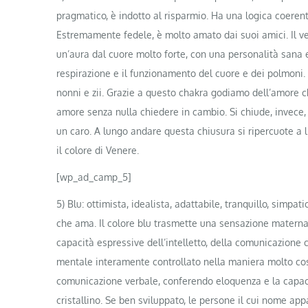
pragmatico, è indotto al risparmio. Ha una logica coerente,
Estremamente fedele, è molto amato dai suoi amici. Il ver
un’aura dal cuore molto forte, con una personalità sana
respirazione e il funzionamento del cuore e dei polmoni. 
nonni e zii. Grazie a questo chakra godiamo dell’amore ch
amore senza nulla chiedere in cambio. Si chiude, invece, s
un caro. A lungo andare questa chiusura si ripercuote a li
il colore di Venere.
[wp_ad_camp_5]
5) Blu: ottimista, idealista, adattabile, tranquillo, simp
che ama. Il colore blu trasmette una sensazione materna. 
capacità espressive dell’intelletto, della comunicazione c
mentale interamente controllato nella maniera molto cosc
comunicazione verbale, conferendo eloquenza e la capacit
cristallino. Se ben sviluppato, le persone il cui nome app