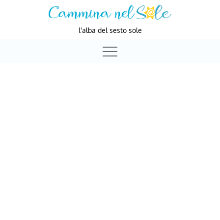
Skip
to
l'alba del sesto sole
content