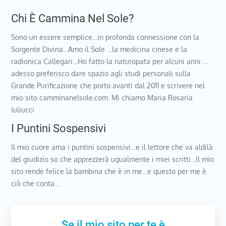
Chi È Cammina Nel Sole?
Sono un essere semplice…in profonda connessione con la
Sorgente Divina…Amo il Sole …la medicina cinese e la
radionica Callegari…Ho fatto la naturopata per alcuni anni …
adesso preferisco dare spazio agli studi personali sulla
Grande Purificazione che porto avanti dal 2011 e scrivere nel
mio sito camminanelsole.com. Mi chiamo Maria Rosaria
Iuliucci
I Puntini Sospensivi
Il mio cuore ama i puntini sospensivi…e il lettore che va aldilà
del giudizio so che apprezzerà ugualmente i miei scritti…Il mio
sito rende felice la bambina che è in me…e questo per me è
ciò che conta…
Se il mio sito per te è