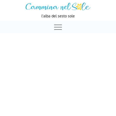
Skip
to
l'alba del sesto sole
content