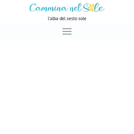
Skip
to
l'alba del sesto sole
content