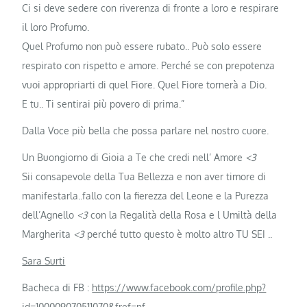
Ci si deve sedere con riverenza di fronte a loro e respirare
il loro Profumo.
Quel Profumo non può essere rubato.. Può solo essere
respirato con rispetto e amore. Perché se con prepotenza
vuoi appropriarti di quel Fiore. Quel Fiore tornerà a Dio.
E tu.. Ti sentirai più povero di prima.”
Dalla Voce più bella che possa parlare nel nostro cuore.
Un Buongiorno di Gioia a Te che credi nell’ Amore
<3
Sii consapevole della Tua Bellezza e non aver timore di
manifestarla..fallo con la fierezza del Leone e la Purezza
dell’Agnello
<3
con la Regalità della Rosa e l Umiltà della
Margherita
<3
perché tutto questo è molto altro TU SEI ..
Sara Surti
Bacheca di FB :
https://www.facebook.com/profile.php?
id=100009070511070&fref=nf