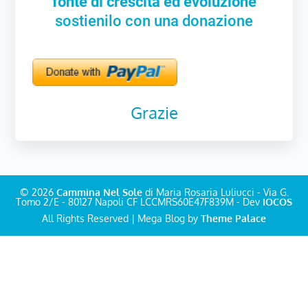
fonte di crescita ed evoluzione
sostienilo con una donazione
Grazie
© 2026
Cammina Nel Sole
di Maria Rosaria Luliucci - Via G.
Tomo 2/E - 80127 Napoli CF LCCMRS60E47F839M - Dev
IOCOS
All Rights Reserved | Mega Blog by
Theme Palace