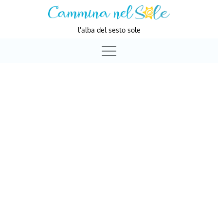
Skip
to
l'alba del sesto sole
content