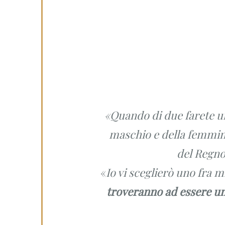
«Quando di due farete un
maschio e della femmina
del
Regno
«
Io vi sceglierò uno fra m
troveranno ad essere un