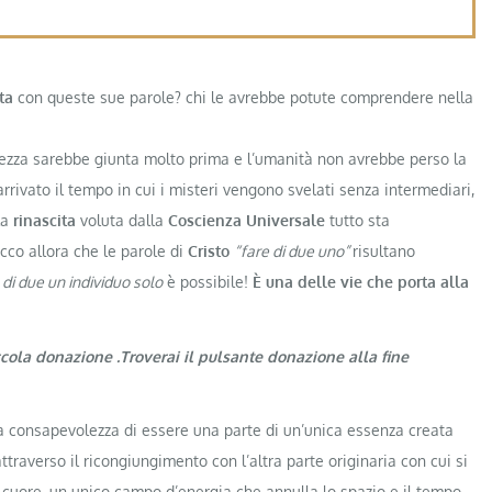
ta
con queste sue parole? chi le avrebbe potute comprendere nella
arezza sarebbe giunta molto prima e l’umanità non avrebbe perso la
rrivato il tempo in cui i misteri vengono svelati senza intermediari,
la
rinascita
voluta dalla
Coscienza Universale
tutto sta
cco allora che le parole di
Cristo
“fare di due uno”
risultano
 di due un individuo solo
è possibile!
È una delle vie che porta alla
ccola donazione .Troverai il pulsante donazione alla fine
la consapevolezza di essere una parte di un’unica essenza creata
attraverso il ricongiungimento con l’altra parte originaria con cui si
 cuore, un unico campo d’energia che annulla lo spazio e il tempo,