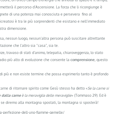
metterà il percorso d’Ascensione. La forza che li ricongiunge è
agnete di una potenza mai conosciuta e persevera fino al
icreatosi è tra le più sorprendenti che esistano e nell’immediato
ostra dimensione.
sa, nessun luogo, nessun’altra persona può suscitare altrettante
azione che l’altro sia “casa”, sia te.
ze, travaso di stati d’animo, telepatia, chiaroveggenza, lo stato
tadio più alto di evoluzione che consente la
comprensione
, questo
 di più e non esiste termine che possa esprimerlo tanto è profondo
arne di ritornare spirito come Gesù stesso ha detto «
Se la carne si
e dalla carne
è la meraviglia delle meraviglie
» (Tommaso 29). Ed è
a se diremo alla montagna spostati, la montagna si sposterà!
/la-perfezione-dell-uno-fiamme-gemelle/