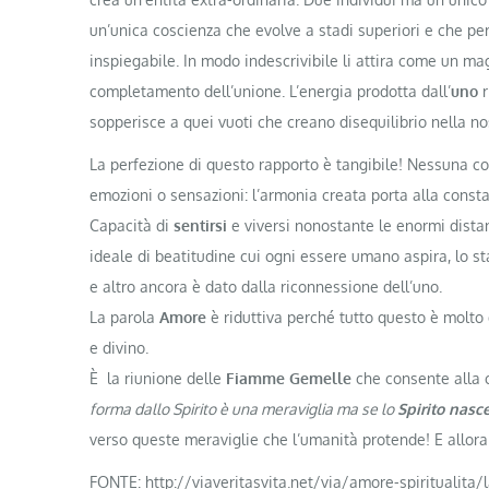
un’unica coscienza che evolve a stadi superiori e che per
inspiegabile. In modo indescrivibile li attira come un m
completamento dell’unione. L’energia prodotta dall’
uno
r
sopperisce a quei vuoti che creano disequilibrio nella n
La perfezione di questo rapporto è tangibile! Nessuna co
emozioni o sensazioni: l’armonia creata porta alla constat
Capacità di
sentirsi
e viversi nonostante le enormi distan
ideale di beatitudine cui ogni essere umano aspira, lo s
e altro ancora è dato dalla riconnessione dell’uno.
La parola
Amore
è riduttiva perché tutto questo è molto
e divino.
È la riunione delle
Fiamme Gemelle
che consente alla c
forma dallo Spirito è una meraviglia ma se lo
Spirito nasc
verso queste meraviglie che l’umanità protende! E allor
FONTE:
http://viaveritasvita.net/via/amore-spiritualita