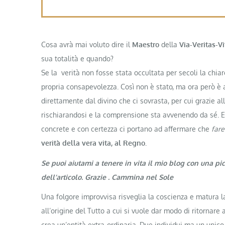
Cosa avrà mai voluto dire il
Maestro
della
Via-Veritas-Vi
sua totalità e quando?
Se la verità non fosse stata occultata per secoli la chi
propria consapevolezza. Così non è stato, ma ora però è a
direttamente dal divino che ci sovrasta, per cui grazie al
rischiarandosi e la comprensione sta avvenendo da sé. E
concrete e con certezza ci portano ad affermare che
fare
verità della vera vita, al Regno.
Se puoi aiutami a tenere in vita il mio blog con una pi
dell’articolo. Grazie . Cammina nel Sole
Una folgore improvvisa risveglia la coscienza e matura 
all’origine del Tutto a cui si vuole dar modo di ritornare 
crea un’entità extra-ordinaria. Due individui ma un unico