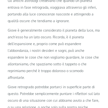
Gli antichi astrologi credevano che quando un pianeta
entrava in fase retrograda, viaggiava attraverso gli inferi,
portando alla luce conoscenze nascoste e attingendo a
qualità oscure che tendiamo a ignorare.
Giove è generalmente considerato il pianeta della luce, ma
anch’esso ha un lato oscuro. Ricorda, è il pianeta
dell’espansione e, proprio come può espandere
l’abbondanza, i nostri desideri e sogni, può anche
espandere le cose che non vogliamo guardare, le cose che
allontaniamo, che spazziamo sotto il tappeto o che
reprimiamo perché è troppo doloroso o scomodo
affrontarle.
Giove retrogrado potrebbe portarci in superficie parte di
questo. Potrebbe semplicemente puntare i riflettori sul lato
oscuro di una situazione con cui abbiamo avuto a che fare,
o su una relazione, o anche solo sulla nostra psiche.