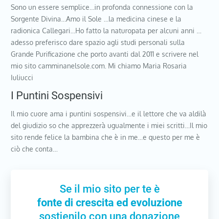
Sono un essere semplice…in profonda connessione con la
Sorgente Divina…Amo il Sole …la medicina cinese e la
radionica Callegari…Ho fatto la naturopata per alcuni anni …
adesso preferisco dare spazio agli studi personali sulla
Grande Purificazione che porto avanti dal 2011 e scrivere nel
mio sito camminanelsole.com. Mi chiamo Maria Rosaria
Iuliucci
I Puntini Sospensivi
Il mio cuore ama i puntini sospensivi…e il lettore che va aldilà
del giudizio so che apprezzerà ugualmente i miei scritti…Il mio
sito rende felice la bambina che è in me…e questo per me è
ciò che conta…
Se il mio sito per te è
fonte di crescita ed evoluzione
sostienilo con una donazione