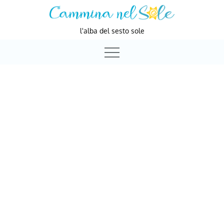
Skip
to
l'alba del sesto sole
content