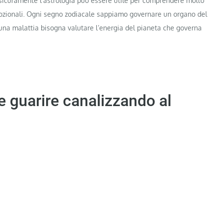
sicuramente l’astrologia può essere utile per comprendere molto
emozionali. Ogni segno zodiacale sappiamo governare un organo del
na malattia bisogna valutare l’energia del pianeta che governa
e guarire canalizzando al