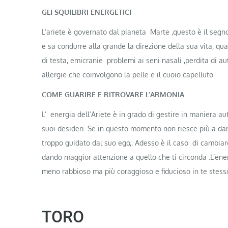
GLI SQUILIBRI ENERGETICI
L’ariete è governato dal pianeta Marte ,questo è il segn
e sa condurre alla grande la direzione della sua vita, qu
di testa, emicranie problemi ai seni nasali ,perdita di a
allergie che coinvolgono la pelle e il cuoio capelluto
COME GUARIRE E RITROVARE L’ARMONIA
L’ energia dell’Ariete è in grado di gestire in maniera au
suoi desideri. Se in questo momento non riesce più a dare
troppo guidato dal suo ego,. Adesso è il caso di cambiare 
dando maggior attenzione a quello che ti circonda .L’ene
meno rabbioso ma più coraggioso e fiducioso in te stess
TORO