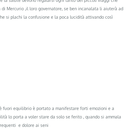
 e la salute devono regalarsi ogni tanto dei piccoli viaggi che
 di Mercurio ,il loro governatore, se ben incanalata li aiuterà ad
e si plachi la confusione e la poca lucidità attivando così
 fuori equilibrio è portato a manifestare forti emozioni e a
ità lo porta a voler stare da solo se ferito , quando si ammala
frequenti e dolore ai seni