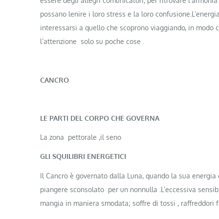
essere degli allegri comunicatori, per ritrovare l’armonia
possano lenire i loro stress e la loro confusione.L’energia
interessarsi a quello che scoprono viaggiando, in modo ch
l’attenzione solo su poche cose .
CANCRO
LE PARTI DEL CORPO CHE GOVERNA
La zona pettorale ,il seno
GLI SQUILIBRI ENERGETICI
Il Cancro è governato dalla Luna, quando la sua energia è
piangere sconsolato per un nonnulla .L’eccessiva sensibil
mangia in maniera smodata; soffre di tossi , raffreddori 