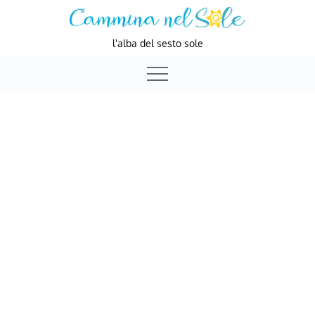
Skip
to
l'alba del sesto sole
content