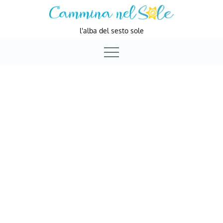
Skip
to
l'alba del sesto sole
content