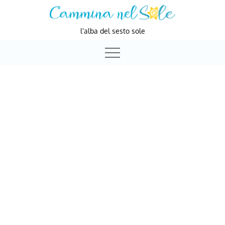
Skip
to
l'alba del sesto sole
content