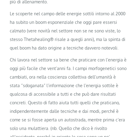
più di allenamento.
Le scoperte nel campo delle energie sottili intorno al 2000
ha subito un boom esponenziale che oggi pare essersi
calmato (vere novità nel settore non se ne sono viste, lo
stesso Thetahealing® risale a quegli anni), ma la spinta di
quel boom ha dato origine a tecniche davvero notevoli.
Chi lavora nel settore sa bene che praticare con l’energia è
oggi più facile che vent’anni fa. I campi morfogenetici sono
cambiati, ora nella coscienza collettiva dell’umanità è
stata “sdoganata” l’informazione che l’energia sottile è
qualcosa di accessibile a tutti e che può dare risultati
concreti. Questo di fatto aiuta tutti quelli che praticano,
indipendentemente dalle tecniche e dai modi, perché è
come se si fosse aperta un autostrada, mentre prima c’era
solo una mulattiera. (nb. Quello che dico è rivolto
all’occidente, perché in oriente le cose sono un po’