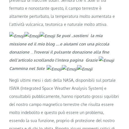
presenza di macchie solari. Sembra che il Sole si sia
fermato e nonostante questo, il campo terrestre è
altamente perturbato, la temperatura molto aumentata e
l’attività vulcanica, teutonica e naturale molto attiva.
Se puoi ..sostieni la mia
missione ed il mio blog …e aiutami con una piccola
donazione
…
Troverai il pulsante donazione alla fine
dell’articolo scrollando l’intera pagina Grazie
Cammina nel Sole
.
Negli ultimi mesi i dati della NASA, disponibili sul portale
ISWA (Integrated Space Weather Analysis System) e
consultabili pubblicamente, hanno riportato grossi squilibri
del nostro campo magnetico terrestre che risulta essere
molto indebolito e questo può essere un problema,
essendo la sua funzione, proprio di protezione del nostro
pianeta e di chi lo abita. Riporto alcuni momenti critici di