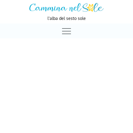
Skip
to
l'alba del sesto sole
content