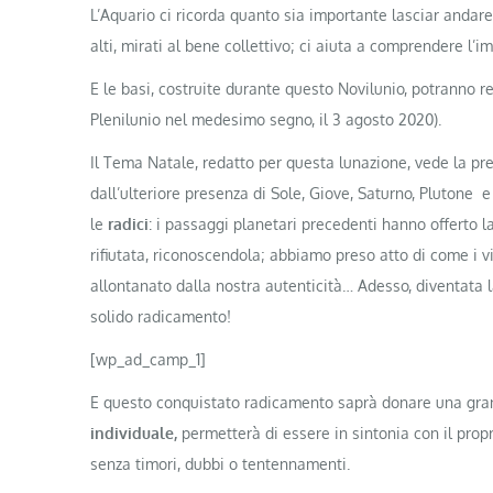
L’Aquario ci ricorda quanto sia importante lasciar andare 
alti, mirati al bene collettivo; ci aiuta a comprendere l
E le basi, costruite durante questo Novilunio, potranno reg
Plenilunio nel medesimo segno, il 3 agosto 2020).
Il Tema Natale, redatto per questa lunazione, vede la pr
dall’ulteriore presenza di Sole, Giove, Saturno, Plutone 
le
radici
: i passaggi planetari precedenti hanno offerto l
rifiutata, riconoscendola; abbiamo preso atto di come i vi
allontanato dalla nostra autenticità… Adesso, diventata l
solido radicamento!
[wp_ad_camp_1]
E questo conquistato radicamento saprà donare una gra
individuale,
permetterà di essere in sintonia con il propri
senza timori, dubbi o tentennamenti.