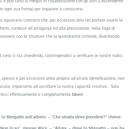
i e può farlo al meglio in collaborazione con gli altri (l’Ascendente
(in ogni sua forma) per imparare a conoscersi.
to aquariano contrario che, per eccessivo zelo nel portare avanti le
schemi, conduce all’arroganza ed alla presunzione; nella foga di
 convivere con le strutture che la quotidianità richiede, diventando
l cielo ci sta chiedendo, costringendoci a verificare le nostre radici.
spesso e per eccessivo amor proprio od errata identificazione, non
ressata; impariamo ad ascoltare la nostra capacità creativa… Solo
entirci effettivamente e completamente
liberi!
e lo Stregatto sull’albero. – “Che strada devo prendere?” chiese.
n lo so”, rispose Alice. – “Allora, – disse lo Stregatto – non ha