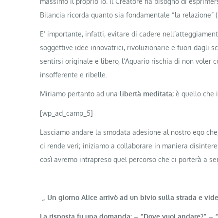
massimo il proprio Io. Il Creatore ha bisogno di esprimers
Bilancia ricorda quanto sia fondamentale “la relazione” 
E’ importante, infatti, evitare di cadere nell’atteggiamen
soggettive idee innovatrici, rivoluzionarie e fuori dagli 
sentirsi originale e libero, l’Aquario rischia di non voler
insofferente e ribelle.
Miriamo pertanto ad una
libertà meditata;
è quello che i
[wp_ad_camp_5]
Lasciamo andare la smodata adesione al nostro ego che, 
ci rende veri; iniziamo a collaborare in maniera disinte
così avremo intrapreso quel percorso che ci porterà a s
„ Un giorno Alice arrivò ad un bivio sulla strada e vid
La risposta fu una domanda: – “Dove vuoi andare?” – “No