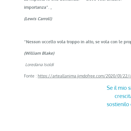
importanza”.
„
(Lewis Carroll)
“Nessun uccello vola troppo in alto, se vola con le prop
(William Blake)
Loredana Isoldi
Fonte :
https://arteallanima.jimdofree.com/2020/01/22/il
Se il mio s
cresci
sostienil