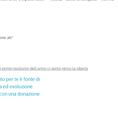
rie ali”
-primo-novilunio-dell-anno-ci-porta-verso-la-liberta
ito per te è fonte di
ta ed evoluzione
o con una donazione