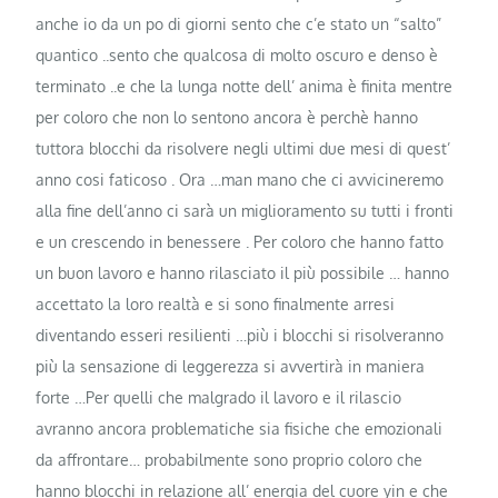
anche io da un po di giorni sento che c’e stato un “salto”
quantico ..sento che qualcosa di molto oscuro e denso è
terminato ..e che la lunga notte dell’ anima è finita mentre
per coloro che non lo sentono ancora è perchè hanno
tuttora blocchi da risolvere negli ultimi due mesi di quest’
anno cosi faticoso . Ora …man mano che ci avvicineremo
alla fine dell’anno ci sarà un miglioramento su tutti i fronti
e un crescendo in benessere . Per coloro che hanno fatto
un buon lavoro e hanno rilasciato il più possibile … hanno
accettato la loro realtà e si sono finalmente arresi
diventando esseri resilienti …più i blocchi si risolveranno
più la sensazione di leggerezza si avvertirà in maniera
forte …Per quelli che malgrado il lavoro e il rilascio
avranno ancora problematiche sia fisiche che emozionali
da affrontare… probabilmente sono proprio coloro che
hanno blocchi in relazione all’ energia del cuore yin e che