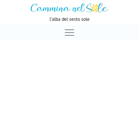
Skip
to
l'alba del sesto sole
content