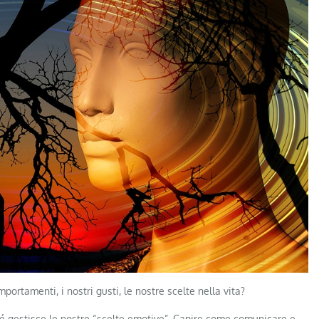
ortamenti, i nostri gusti, le nostre scelte nella vita?
iché gestisce le nostre “scelte emotive”. Capire come comunicare e