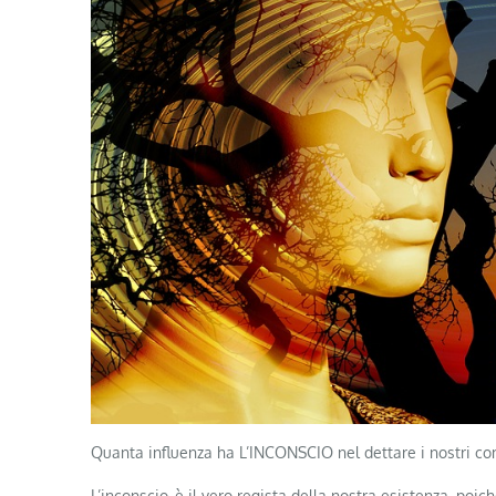
Quanta influenza ha L’INCONSCIO nel dettare i nostri comp
L’inconscio, è il vero regista della nostra esistenza, po