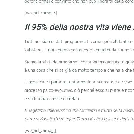
perché ormai è convinto che non può liberarsi dalla cord
[wp_ad_camp_5]
Il 95% della nostra vita vien
Tutti noi siamo stati programmati come quell’elefantino 
sabotarci. E noi agiamo con queste abitudini da cui non 
Siamo limitati da programmi che abbiamo acquisito qu
è una cosa che si sa già da molto tempo e che ha a che f
L’inconscio ci porta reiteratamente a ricercare e a riviv
processo psico-evolutivo, ciò perché esso si nutre e ric
e sofferenza a esse correlati.
E’ legittimo chiedersi: ciò che facciamo è frutto della nost
parte razionale li persegue. Tutto ciò che ci piace è dettato
[wp_ad_camp_1]