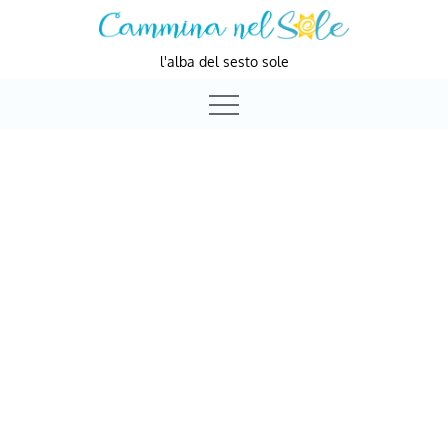
Skip
to
l'alba del sesto sole
content