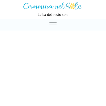
Skip
to
l'alba del sesto sole
content