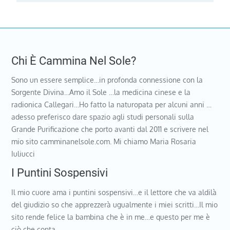
Chi È Cammina Nel Sole?
Sono un essere semplice…in profonda connessione con la
Sorgente Divina…Amo il Sole …la medicina cinese e la
radionica Callegari…Ho fatto la naturopata per alcuni anni …
adesso preferisco dare spazio agli studi personali sulla
Grande Purificazione che porto avanti dal 2011 e scrivere nel
mio sito camminanelsole.com. Mi chiamo Maria Rosaria
Iuliucci
I Puntini Sospensivi
Il mio cuore ama i puntini sospensivi…e il lettore che va aldilà
del giudizio so che apprezzerà ugualmente i miei scritti…Il mio
sito rende felice la bambina che è in me…e questo per me è
ciò che conta…